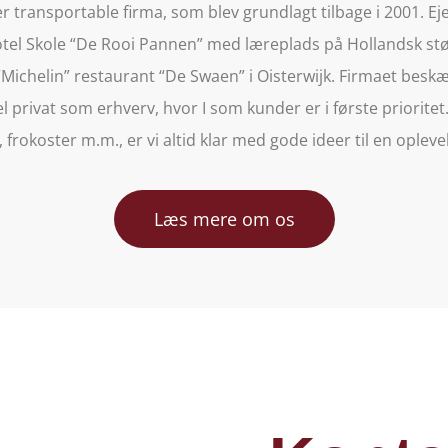
r transportable firma, som blev grundlagt tilbage i 2001. Eje
otel Skole “De Rooi Pannen” med læreplads på Hollandsk stø
“Michelin” restaurant “De Swaen” i Oisterwijk. Firmaet beskæ
el privat som erhverv, hvor I som kunder er i første prioritet.
 frokoster m.m., er vi altid klar med gode ideer til en oplevels
Læs mere om os