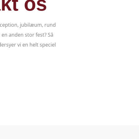
kt os
eception, jubilæum, rund
r en anden stor fest? Så
dersyer vi en helt speciel