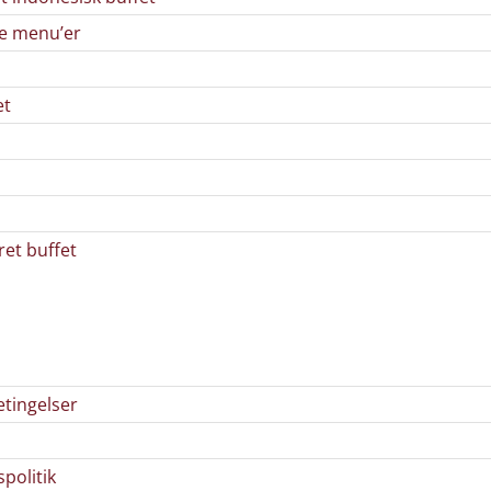
de menu’er
et
ret buffet
etingelser
spolitik