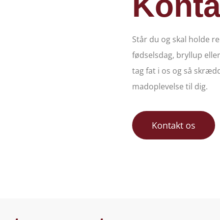
Konta
Står du og skal holde r
fødselsdag, bryllup elle
tag fat i os og så skræd
madoplevelse til dig.
Kontakt os