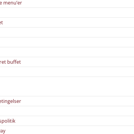
de menu’er
et
ret buffet
etingelser
spolitik
way