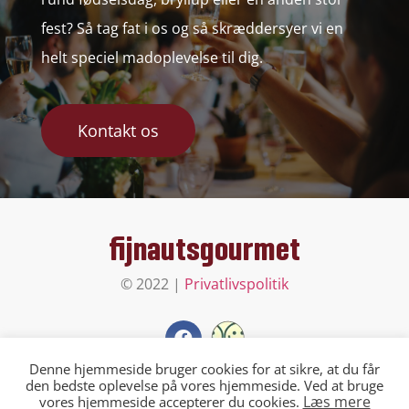
fest? Så tag fat i os og så skræddersyer vi en
helt speciel madoplevelse til dig.
Kontakt os
fijnautsgourmet
© 2022 |
Privatlivspolitik
Denne hjemmeside bruger cookies for at sikre, at du får
den bedste oplevelse på vores hjemmeside. Ved at bruge
Åløkken 16
Læs mere
vores hjemmeside accepterer du cookies.