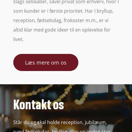
slags selskaber, såvel privat som erhverv, hvor I
som kunder er i første prioritet. Har I bryllup,
reception, fødselsdag, frokoster m.m., er vi
altid klar med gode ideer til en oplevelse for
livet.
Læs mere om os
Kontakt os
Står du og skal holde reception, jubilæum,
rund fødselsdag, bryllup eller en anden stor